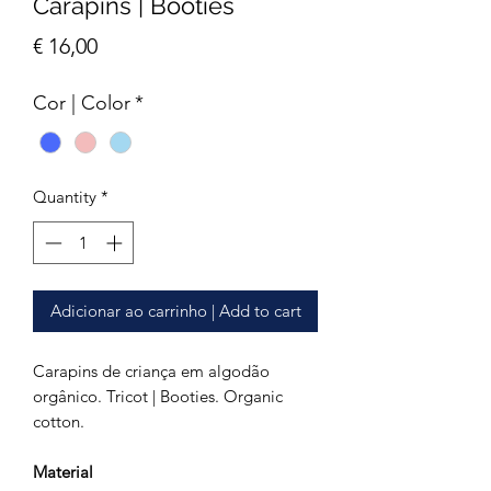
Carapins | Booties
Price
€ 16,00
Cor | Color
*
Quantity
*
Adicionar ao carrinho | Add to cart
Carapins de criança em algodão
orgânico. Tricot | Booties. Organic
cotton.
Material