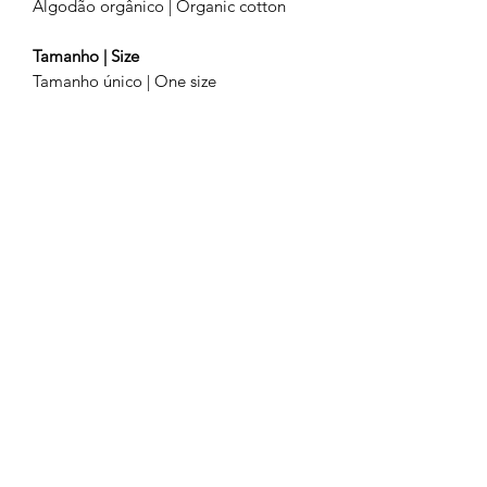
Algodão orgânico | Organic cotton
Tamanho | Size
Tamanho único | One size
Rossio | 44
Lisboa | Portugal
Acerca dos nossos productos | About our
products
Politicas de envio | Shipping policy
Livro de Reclamações | Complaint Book
Trocas e devoluções
Politica de Protecção de Dados