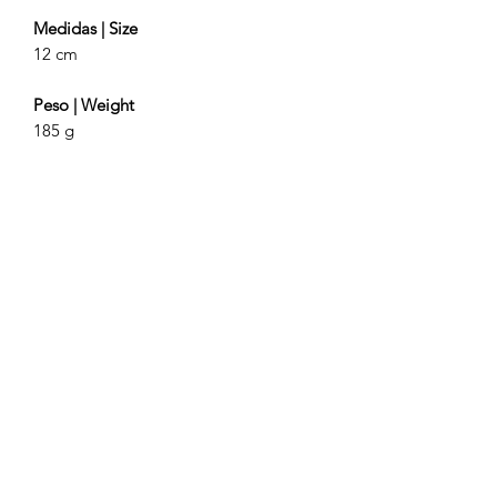
Medidas | Size
12 cm
Peso | Weight
185 g
Rossio | 44
Lisboa | Portugal
Acerca dos nossos productos | About our
products
Politicas de envio | Shipping policy
Livro de Reclamações | Complaint Book
Trocas e devoluções