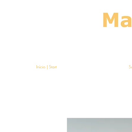
Início | Start
S