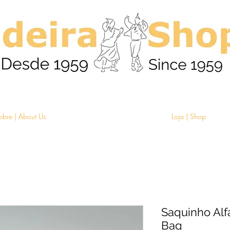
obre | About Us
Loja | Shop
Saquinho Alf
Bag