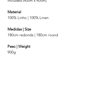
included (40cm x 40cm)
Material
100% Linho | 100% Linen
Medidas | Size
180cm redonda | 180cm round
Peso | Weight
900g
Rossio | 44
Lisboa | Portugal
Acerca dos nossos productos | About our
products
Politicas de envio | Shipping policy