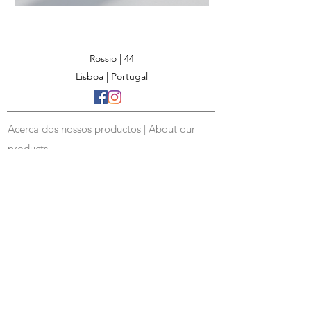
Rossio | 44
Lisboa | Portugal
Acerca dos nossos productos | About our
products
Politicas de envio | Shipping policy
Livro de Reclamações | Complaint Book
Trocas e devoluções
Politica de Protecção de Dados
RAL de Consumo